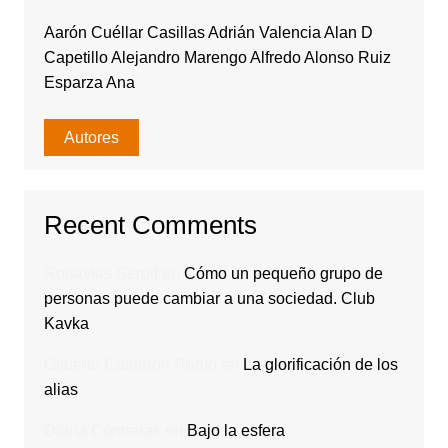
Aarón Cuéllar Casillas Adrián Valencia Alan D
Capetillo Alejandro Marengo Alfredo Alonso Ruiz
Esparza Ana
Autores
Recent Comments
Rodavlas Serolf
en
Cómo un pequeño grupo de
personas puede cambiar a una sociedad. Club
Kavka
Gilberto Calderón Romo
en
La glorificación de los
alias
Diana Contreras
en
Bajo la esfera