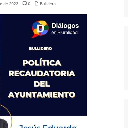
re de 2022
0
Bullidero
dores
dica
S