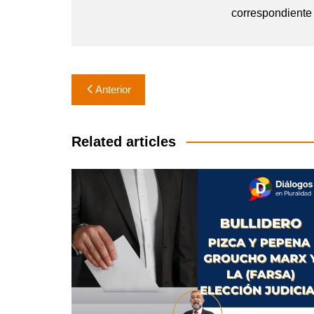
correspondiente
Navegación
Anterior
de
entradas
Related articles