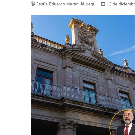
Jesús Eduardo Martín Jáuregui
12 de diciemb
Guerra de Encuestas
Poesía
La vida Breve
Línea Dura
Líderes inspira
Sin rodeos
Pedagogía Jurí
Valor Público
REFLEXIONE
Tilde y tinta
Ya regresé