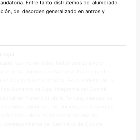
audatoria. Entre tanto disfrutemos del alumbrado
ución, del desorden generalizado en antros y
uregui
ario, taurino en retiro, lector compulsivo y
esado de la Universidad Nacional Autónoma de
9 en Aguascalientes México, Ex-presidente de la
chos Humanos de Ags., Integrante del Comité
ional de Prevención de la Tortura, maestro de
enéutica Jurídica en la Universidad Autónoma
ro fundador de la Academia Mexicana de
 correspondiente del Seminario de Cultura