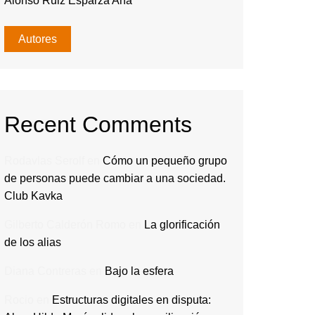
Alonso Ruiz Esparza Ana
Autores
Recent Comments
Rodavlas Serolf
en
Cómo un pequeño grupo
de personas puede cambiar a una sociedad.
Club Kavka
Gilberto Calderón Romo
en
La glorificación
de los alias
Diana Contreras
en
Bajo la esfera
Rocio
en
Estructuras digitales en disputa: