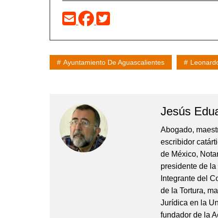
Ayuntamiento De Aguascalientes
Leonard
Jesús Edua
Abogado, maestro 
escribidor catár
de México, Notar
presidente de l
Integrante del 
de la Tortura, 
Jurídica en la 
fundador de la 