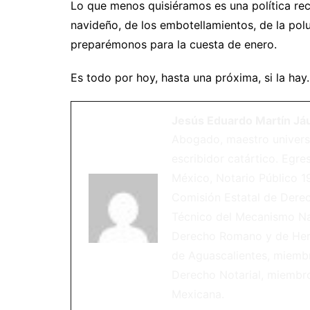
Lo que menos quisiéramos es una política rec
navideño, de los embotellamientos, de la pol
preparémonos para la cuesta de enero.
Es todo por hoy, hasta una próxima, si la hay.
Jesús Eduardo Martín Já
Abogado, maestro universit
escribidor catártico. Egr
México, Notario Público 1
Comisión Estatal de Dere
Técnico del Mecanismo Nac
Derecho Romano y de Herm
de Aguascalientes, miemb
Derecho Notarial, miembro
Mexicana.