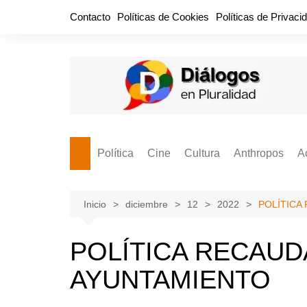
Saltar
Contacto
Políticas de Cookies
Políticas de Privaci
al
contenido
Política
Cine
Cultura
Anthropos
A
Bullidero
Entretenimiento
Comida
Aguascaliente
P
vamos?
Cabos Sueltos
FILMOGRAFÍAS
Crónica
Inicio
diciembre
12
2022
POLÍTICA
Citas para la civ
Cocina Política
Series
Cuento
¡Descrecimient
POLÍTICA RECAUD
Disruptor
Libros
Estadística
AYUNTAMIENTO
Espacio Ciudadano
Valor Público
Hemeródromo
El Cardenche
Música
Ideas Políticas