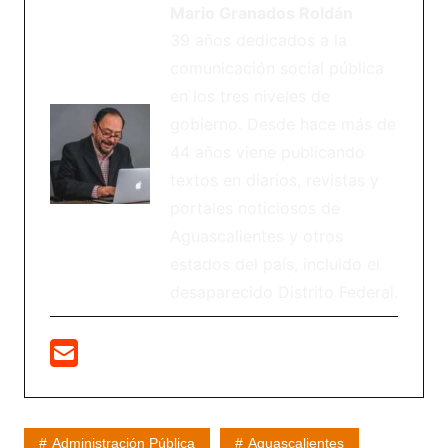
Mario Granados Roldán
39 años dedicados a la
comunicación social pública
en los tres niveles de
gobierno. Desde hace más de
44 años viene publicando
textos en diarios, revistas y
portales noticiosos de
Aguascalientes y otros
estados del país, incluido el
desaparecido Distrito Federal.
Administración Pública
Aguascalientes