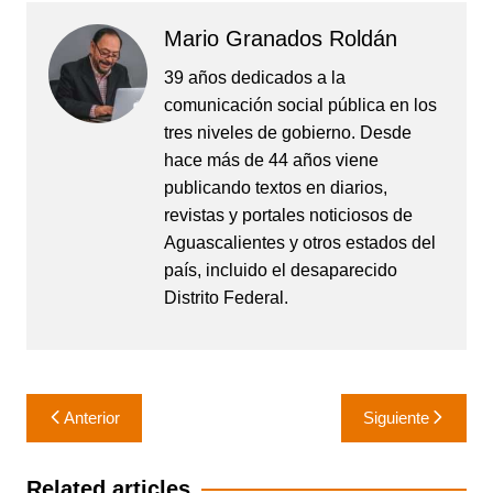
Mario Granados Roldán
39 años dedicados a la
comunicación social pública en los
tres niveles de gobierno. Desde
hace más de 44 años viene
publicando textos en diarios,
revistas y portales noticiosos de
Aguascalientes y otros estados del
país, incluido el desaparecido
Distrito Federal.
Navegación
Anterior
Siguiente
de
entradas
Related articles