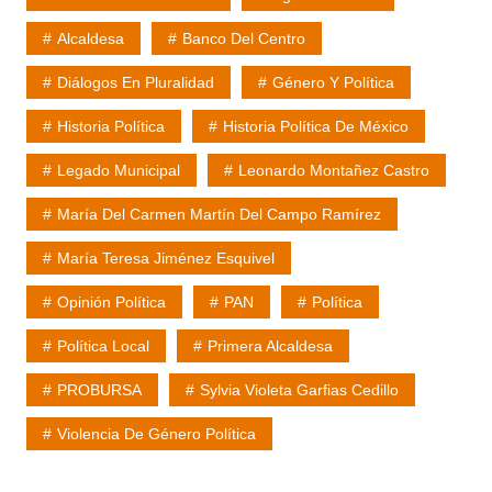
Alcaldesa
Banco Del Centro
Diálogos En Pluralidad
Género Y Política
Historia Política
Historia Política De México
Legado Municipal
Leonardo Montañez Castro
María Del Carmen Martín Del Campo Ramírez
María Teresa Jiménez Esquivel
Opinión Política
PAN
Política
Política Local
Primera Alcaldesa
PROBURSA
Sylvia Violeta Garfias Cedillo
Violencia De Género Política