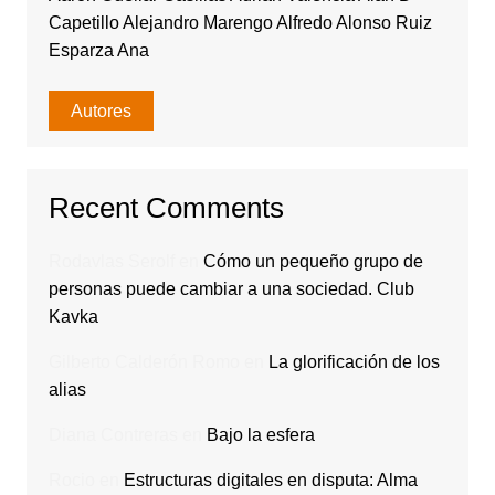
Capetillo Alejandro Marengo Alfredo Alonso Ruiz
Esparza Ana
Autores
Recent Comments
Rodavlas Serolf
en
Cómo un pequeño grupo de
personas puede cambiar a una sociedad. Club
Kavka
Gilberto Calderón Romo
en
La glorificación de los
alias
Diana Contreras
en
Bajo la esfera
Rocio
en
Estructuras digitales en disputa: Alma