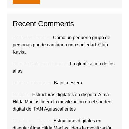
Recent Comments
Rodavlas Serolf
en
Cómo un pequeño grupo de
personas puede cambiar a una sociedad. Club
Kavka
Gilberto Calderón Romo
en
La glorificación de los
alias
Diana Contreras
en
Bajo la esfera
Rocio
en
Estructuras digitales en disputa: Alma
Hilda Macías lidera la movilización en el sondeo
digital del PAN Aguascalientes
Olga Ibarra Díaz
en
Estructuras digitales en
disputa: Alma Hilda Macías lidera la movilización