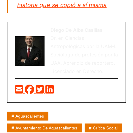
historia que se copió a sí misma
Diego De Alba Casillas
Dr. en Ciencias
Antropológicas por la UAM-I.
Sociólogo de profesión por la
UAA. Aprendiz de reportero.
Licenciado en Derecho.
Aguascalientes
Ayuntamiento De Aguascalientes
Crítica Social