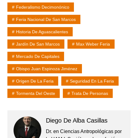
Federalismo Decimonónico
Feria Nacional De San Marcos
Historia De Aguascalientes
Jardín De San Marcos
Max Weber Feria
Mercado De Capitales
Obispo Juan Espinoza Jiménez
Origen De La Feria
Seguridad En La Feria
Tormenta Del Oeste
Trata De Personas
Diego De Alba Casillas
Dr. en Ciencias Antropológicas por