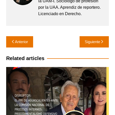
la UAM-I. Sociólogo de profesión
por la UAA. Aprendiz de reportero.
Licenciado en Derecho.
Navegación
Anterior
Siguiente
de
entradas
Related articles