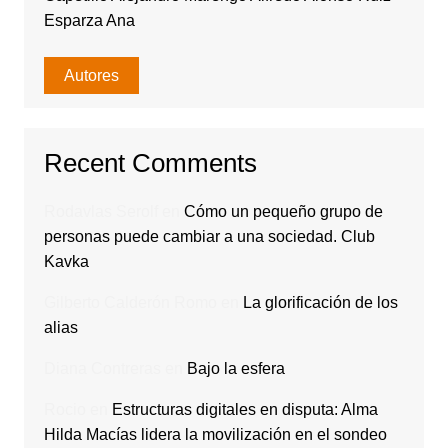
Esparza Ana
Autores
Recent Comments
Rodavlas Serolf
en
Cómo un pequeño grupo de
personas puede cambiar a una sociedad. Club
Kavka
Gilberto Calderón Romo
en
La glorificación de los
alias
Diana Contreras
en
Bajo la esfera
Rocio
en
Estructuras digitales en disputa: Alma
Hilda Macías lidera la movilización en el sondeo