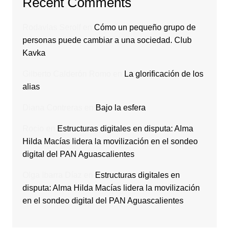
Recent Comments
Rodavlas Serolf
en
Cómo un pequeño grupo de
personas puede cambiar a una sociedad. Club
Kavka
Gilberto Calderón Romo
en
La glorificación de los
alias
Diana Contreras
en
Bajo la esfera
Rocio
en
Estructuras digitales en disputa: Alma
Hilda Macías lidera la movilización en el sondeo
digital del PAN Aguascalientes
Olga Ibarra Díaz
en
Estructuras digitales en
disputa: Alma Hilda Macías lidera la movilización
en el sondeo digital del PAN Aguascalientes