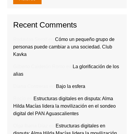
Recent Comments
Rodavlas Serolf
en
Cómo un pequeño grupo de
personas puede cambiar a una sociedad. Club
Kavka
Gilberto Calderón Romo
en
La glorificación de los
alias
Diana Contreras
en
Bajo la esfera
Rocio
en
Estructuras digitales en disputa: Alma
Hilda Macías lidera la movilización en el sondeo
digital del PAN Aguascalientes
Olga Ibarra Díaz
en
Estructuras digitales en
disputa: Alma Hilda Macías lidera la movilización