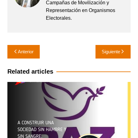
Campañas de Movilización y
Representación en Organismos
Electorales.
Navegación
Anterior
Siguiente
de
entradas
Related articles