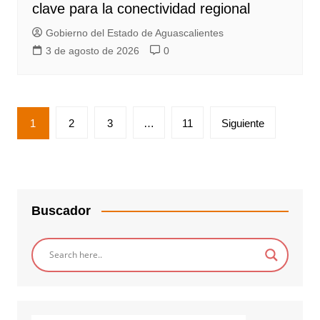
clave para la conectividad regional
Gobierno del Estado de Aguascalientes
3 de agosto de 2026
0
Paginación
1
2
3
…
11
Siguiente
de
entradas
Buscador