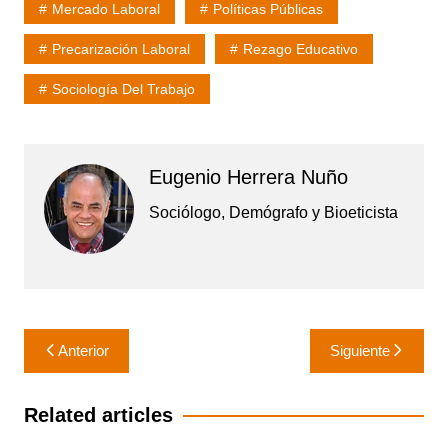
Mercado Laboral
Políticas Públicas
Precarización Laboral
Rezago Educativo
Sociología Del Trabajo
Eugenio Herrera Nuño
Sociólogo, Demógrafo y Bioeticista
Navegación
Anterior
Siguiente
de
entradas
Related articles