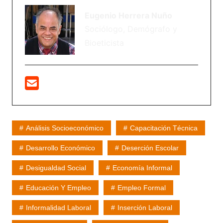
Eugenio Herrera Nuño
Sociólogo, Demógrafo y
Bioeticista
Análisis Socioeconómico
Capacitación Técnica
Desarrollo Económico
Deserción Escolar
Desigualdad Social
Economía Informal
Educación Y Empleo
Empleo Formal
Informalidad Laboral
Inserción Laboral