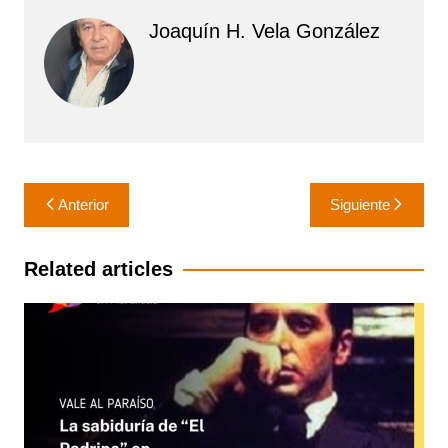
Joaquín H. Vela González
Navegación
Anterior
Siguiente
de
entradas
Related articles