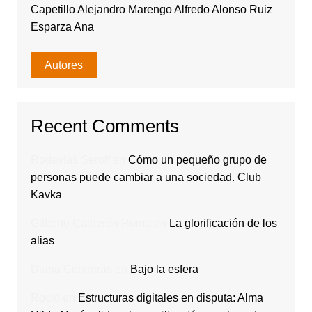
Capetillo Alejandro Marengo Alfredo Alonso Ruiz
Esparza Ana
Autores
Recent Comments
Rodavlas Serolf
en
Cómo un pequeño grupo de
personas puede cambiar a una sociedad. Club
Kavka
Gilberto Calderón Romo
en
La glorificación de los
alias
Diana Contreras
en
Bajo la esfera
Rocio
en
Estructuras digitales en disputa: Alma