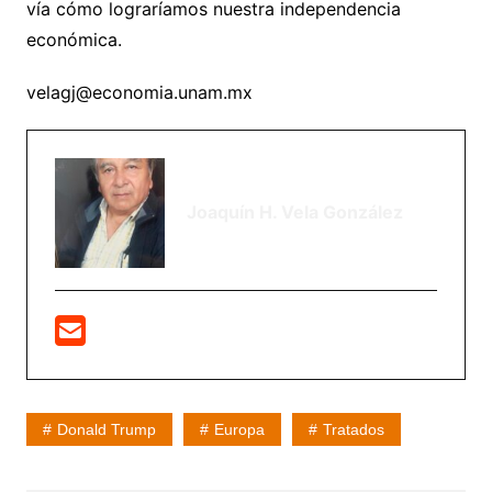
vía cómo lograríamos nuestra independencia
económica.
velagj@economia.unam.mx
Joaquín H. Vela González
Donald Trump
Europa
Tratados