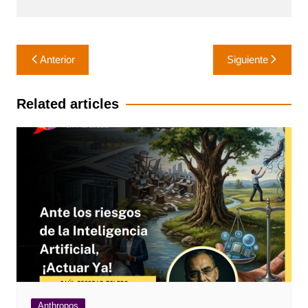
Navegación
Anterior
Siguiente
de
entradas
Related articles
Anthropos