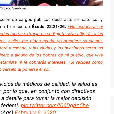
 Orozco Sandoval
cción de cargos públicos declaraste ser católico, y
ria te recuerdo
Éxodo 22:21-26.
»No engañarás ni
edes fueron extranjeros en Egipto. »No afligirás a las
irlos, y ellos me piden ayuda, yo atenderé su clamor.
aré a espada, y las viudas y los huérfanos serán las
dinero a alguno de los pobres de mi pueblo, que viva
stamista ni le cobrarás intereses. »Si recibes como
lvérselo al ponerse el sol.
icios de médicos de calidad, la salud es
n por lo que, en conjunto con directivos
s a detalle para tomar la mejor decisión
 federal.
pic.twitter.com/f06DgAn5he
coAgs)
February 6, 2020