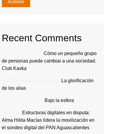
Autores
Recent Comments
Rodavlas Serolf
en
Cómo un pequeño grupo
de personas puede cambiar a una sociedad.
Club Kavka
Gilberto Calderón Romo
en
La glorificación
de los alias
Diana Contreras
en
Bajo la esfera
Rocio
en
Estructuras digitales en disputa:
Alma Hilda Macías lidera la movilización en
el sondeo digital del PAN Aguascalientes