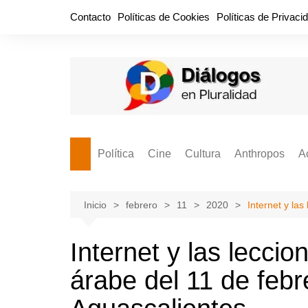
Saltar
Contacto
Políticas de Cookies
Políticas de Privaci
al
contenido
Política
Cine
Cultura
Anthropos
A
Bullidero
Entretenimiento
Comida
Aguascaliente
P
vamos?
Cabos Sueltos
FILMOGRAFÍAS
Crónica
Inicio
febrero
11
2020
Internet y la
Citas para la civ
Cocina Política
Series
Cuento
¡Descrecimient
Internet y las lecci
Disruptor
Libros
Estadística
árabe del 11 de feb
Espacio Ciudadano
Valor Público
Hemeródromo
El Cardenche
Música
Ideas Políticas