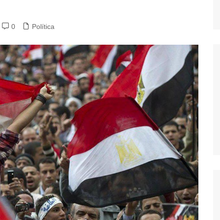
0
Política
dores
dica
S