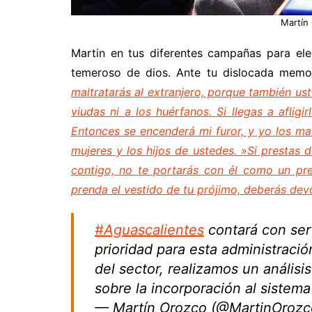
Martín
Martin en tus diferentes campañas para ele
temeroso de dios. Ante tu dislocada memo
maltratarás al extranjero, porque también ust
viudas ni a los huérfanos. Si llegas a aflig
Entonces se encenderá mi furor, y yo los mat
mujeres y los hijos de ustedes. »Si prestas 
contigo, no te portarás con él como un pre
prenda el vestido de tu prójimo, deberás devo
#Aguascalientes
contará con serv
prioridad para esta administració
del sector, realizamos un análisi
sobre la incorporación al sistema
— Martín Orozco (@MartinOroz