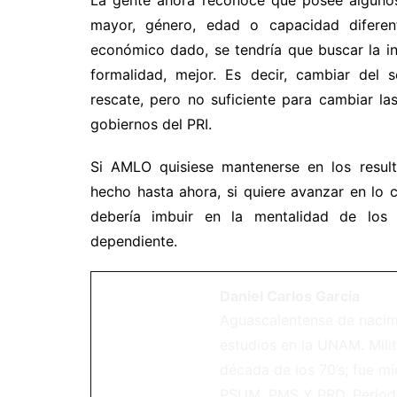
La gente ahora reconoce que posee algunos
mayor, género, edad o capacidad diferen
económico dado, se tendría que buscar la in
formalidad, mejor. Es decir, cambiar del 
rescate, pero no suficiente para cambiar la
gobiernos del PRI.
Si AMLO quisiese mantenerse en los result
hecho hasta ahora, si quiere avanzar en lo c
debería imbuir en la mentalidad de lo
dependiente.
Daniel Carlos García
Aguascalentense de nacim
estudios en la UNAM. Milit
década de los 70’s; fue m
PSUM, PMS Y PRD. Periodi