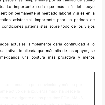
 pesos más, simplemente por su calidad de adulto
te. Lo importante sería que más allá del apoyo
serción permanente al mercado laboral y si es en la
sentido asistencial, importante para un periodo de
s condiciones paternalistas sobre todo de los viejos
ados actuales, simplemente daría continuidad a lo
ualitativo, implicaría que más allá de los apoyos, se
s mexicanos una postura más proactiva y menos
iento, comunista por convicción y médico por
ante activo de la izquierda marxista desde la
iembro y dirigente de los partidos: PCM, MAUS,
sta por vocación y colaborador de diversas