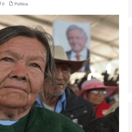
0
Política
dores
dica
S