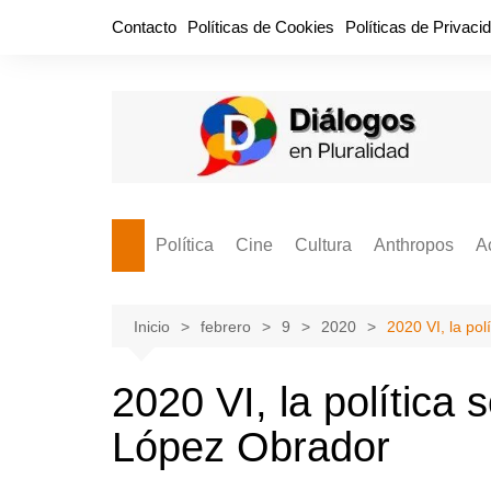
Saltar
Contacto
Políticas de Cookies
Políticas de Privaci
al
contenido
Política
Cine
Cultura
Anthropos
A
Bullidero
Entretenimiento
Comida
Aguascaliente
P
vamos?
Cabos Sueltos
FILMOGRAFÍAS
Crónica
Inicio
febrero
9
2020
2020 VI, la po
Citas para la civ
Cocina Política
Series
Cuento
¡Descrecimient
2020 VI, la política
Disruptor
Libros
Estadística
López Obrador
Espacio Ciudadano
Valor Público
Hemeródromo
El Cardenche
Música
Ideas Políticas