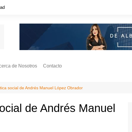
dad
cerca de Nosotros
Contacto
s ¿Cómo
ágina de Autores
lítica social de Andrés Manuel López Obrador
ilidad
o o colapso!
 social de Andrés Manuel