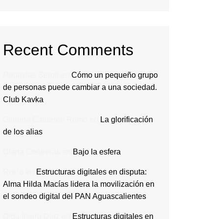
Recent Comments
Rodavlas Serolf
en
Cómo un pequeño grupo
de personas puede cambiar a una sociedad.
Club Kavka
Gilberto Calderón Romo
en
La glorificación
de los alias
Diana Contreras
en
Bajo la esfera
Rocio
en
Estructuras digitales en disputa:
Alma Hilda Macías lidera la movilización en
el sondeo digital del PAN Aguascalientes
Olga Ibarra Díaz
en
Estructuras digitales en