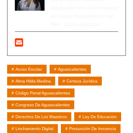
Aguascalientes. Coordinadora
del Grupo Parlamentario del
PAN · LXVI Legislatura
Acoso Escolar
Aguascalientes
Alma Hilda Medina
Certeza Jurídica
Código Penal Aguascalientes
Congreso De Aguascalientes
Derechos De Los Maestros
Ley De Educación
Linchamiento Digital
Presunción De Inocencia