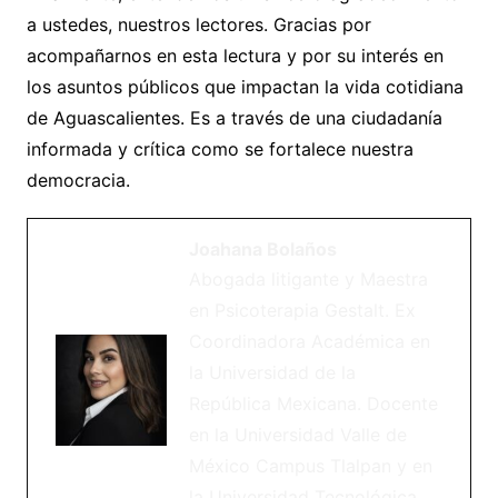
a ustedes, nuestros lectores. Gracias por
acompañarnos en esta lectura y por su interés en
los asuntos públicos que impactan la vida cotidiana
de Aguascalientes. Es a través de una ciudadanía
informada y crítica como se fortalece nuestra
democracia.
Joahana Bolaños
Abogada litigante y Maestra
en Psicoterapia Gestalt. Ex
Coordinadora Académica en
la Universidad de la
República Mexicana. Docente
en la Universidad Valle de
México Campus Tlalpan y en
la Universidad Tecnológica