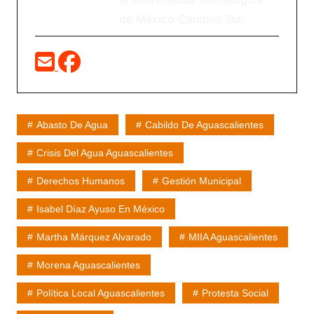
de México Campus Sur.
Abasto De Agua
Cabildo De Aguascalientes
Crisis Del Agua Aguascalientes
Derechos Humanos
Gestión Municipal
Isabel Díaz Ayuso En México
Martha Márquez Alvarado
MIIA Aguascalientes
Morena Aguascalientes
Política Local Aguascalientes
Protesta Social