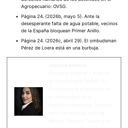
Agropecuario: OVSG.
Página 24. (2026b, mayo 5). Ante la
desesperante falta de agua potable, vecinos
de la España bloquean Primer Anillo.
Página 24. (2026c, abril 29). El ombudsman
Pérez de Loera está en una burbuja.
Joahana Bolaños
Abogada litigante y Maestra
en Psicoterapia Gestalt. Ex
Coordinadora Académica en
la Universidad de la
República Mexicana. Docente
en la Universidad Valle de
México Campus Tlalpan y en