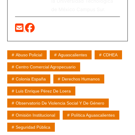
la Universidad Tecnológica
de México Campus Sur.
Abuso Policial
Aguascalientes
CDHEA
Centro Comercial Agropecuario
Colonia España
Derechos Humanos
Luis Enrique Pérez De Loera
Observatorio De Violencia Social Y De Género
Omisión Institucional
Política Aguascalientes
Seguridad Pública