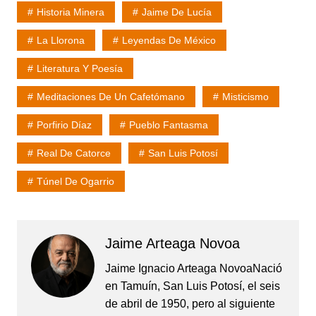
Historia Minera
Jaime De Lucía
La Llorona
Leyendas De México
Literatura Y Poesía
Meditaciones De Un Cafetómano
Misticismo
Porfirio Díaz
Pueblo Fantasma
Real De Catorce
San Luis Potosí
Túnel De Ogarrio
Jaime Arteaga Novoa
Jaime Ignacio Arteaga NovoaNació
en Tamuín, San Luis Potosí, el seis
de abril de 1950, pero al siguiente