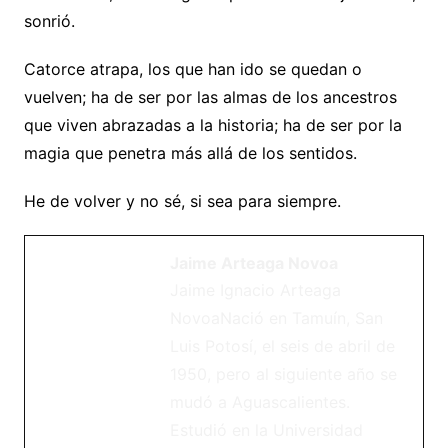
sonrió.
Catorce atrapa, los que han ido se quedan o
vuelven; ha de ser por las almas de los ancestros
que viven abrazadas a la historia; ha de ser por la
magia que penetra más allá de los sentidos.
He de volver y no sé, si sea para siempre.
Jaime Arteaga Novoa
Jaime Ignacio Arteaga
NovoaNació en Tamuín, San
Luis Potosí, el seis de abril de
1950, pero al siguiente año se
mudó a Aguascalientes.
Estudió en la Universidad