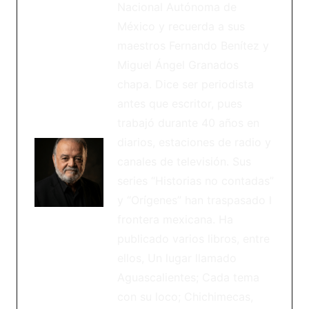
Nacional Autónoma de
México y recuerda a sus
maestros Fernando Benítez y
Miguel Ángel Granados
chapa. Dice ser periodista
antes que escritor, pues
trabajó durante 40 años en
diarios, estaciones de radio y
canales de televisión. Sus
series “Historias no contadas”
y “Orígenes” han traspasado l
frontera mexicana. Ha
publicado varios libros, entre
ellos, Un lugar llamado
Aguascalientes; Cada tema
con su loco; Chichimecas,