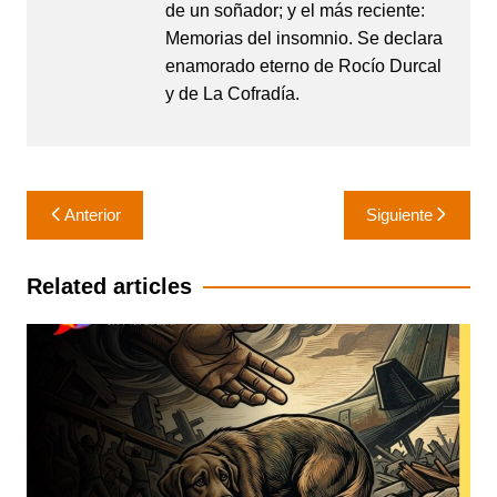
de un soñador; y el más reciente:
Memorias del insomnio. Se declara
enamorado eterno de Rocío Durcal
y de La Cofradía.
Navegación
Anterior
Siguiente
de
entradas
Related articles