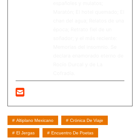
españoles y mulatos;
Maratón; El hotel quemado; El
chan del agua; Relatos de una
época; Retrato fiel de un
soñador; y el más reciente:
Memorias del insomnio. Se
declara enamorado eterno de
Rocío Durcal y de La
Cofradía.
Altiplano Mexicano
Crónica De Viaje
El Jergas
Encuentro De Poetas