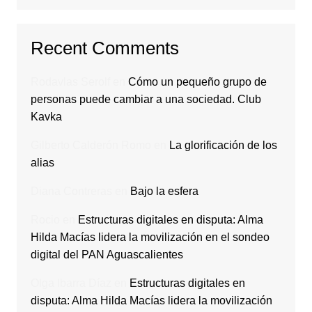
Recent Comments
Rodavlas Serolf
en
Cómo un pequeño grupo de
personas puede cambiar a una sociedad. Club
Kavka
Gilberto Calderón Romo
en
La glorificación de los
alias
Diana Contreras
en
Bajo la esfera
Rocio
en
Estructuras digitales en disputa: Alma
Hilda Macías lidera la movilización en el sondeo
digital del PAN Aguascalientes
Olga Ibarra Díaz
en
Estructuras digitales en
disputa: Alma Hilda Macías lidera la movilización