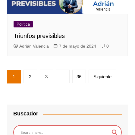
Política
Triunfos previsibles
Adrián Valencia
7 de mayo de 2024
0
Paginación
1
2
3
…
36
Siguiente
de
entradas
Buscador