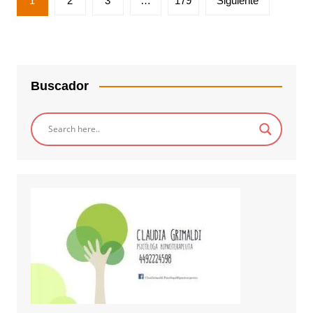
1
2
3
…
179
Siguiente
de
entradas
Buscador