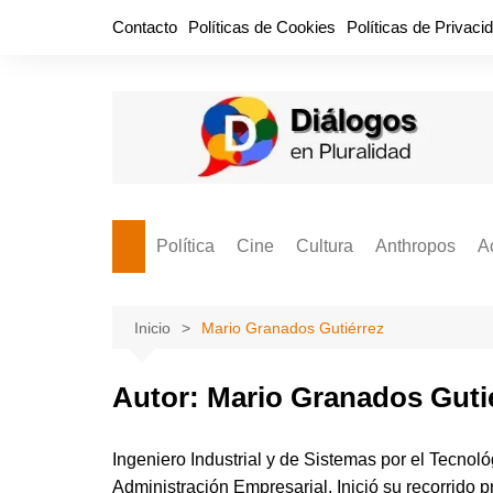
Saltar
Contacto
Políticas de Cookies
Políticas de Privaci
al
contenido
Política
Cine
Cultura
Anthropos
A
Bullidero
Entretenimiento
Comida
Aguascaliente
P
vamos?
Cabos Sueltos
FILMOGRAFÍAS
Crónica
Inicio
Mario Granados Gutiérrez
Citas para la civ
Cocina Política
Series
Cuento
¡Descrecimient
Autor:
Mario Granados Guti
Disruptor
Libros
Estadística
Espacio Ciudadano
Valor Público
Hemeródromo
Ingeniero Industrial y de Sistemas por el Tecnol
El Cardenche
Música
Administración Empresarial. Inició su recorrido 
Ideas Políticas