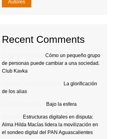
Autores
Recent Comments
Rodavlas Serolf
en
Cómo un pequeño grupo
de personas puede cambiar a una sociedad.
Club Kavka
Gilberto Calderón Romo
en
La glorificación
de los alias
Diana Contreras
en
Bajo la esfera
Rocio
en
Estructuras digitales en disputa:
Alma Hilda Macías lidera la movilización en
el sondeo digital del PAN Aguascalientes