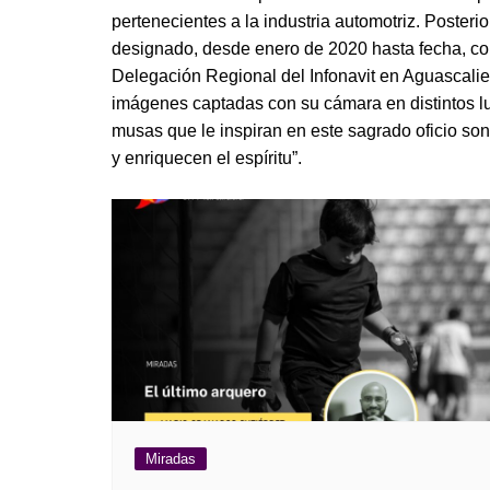
Guerra de Encuestas
Poesía
pertenecientes a la industria automotriz. Posterio
La vida Breve
designado, desde enero de 2020 hasta fecha, cons
Línea Dura
Líderes inspira
Delegación Regional del Infonavit en Aguascalien
Sin rodeos
imágenes captadas con su cámara en distintos l
Pedagogía Jurí
Valor Público
musas que le inspiran en este sagrado oficio so
REFLEXIONE
y enriquecen el espíritu”.
Tilde y tinta
Ya regresé
Miradas