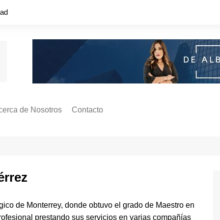
dad
cerca de Nosotros
Contacto
s ¿Cómo
ágina de Autores
ilidad
o o colapso!
érrez
ógico de Monterrey, donde obtuvo el grado de Maestro en
profesional prestando sus servicios en varias compañías