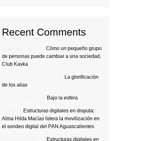
Recent Comments
Rodavlas Serolf
en
Cómo un pequeño grupo
de personas puede cambiar a una sociedad.
Club Kavka
Gilberto Calderón Romo
en
La glorificación
de los alias
Diana Contreras
en
Bajo la esfera
Rocio
en
Estructuras digitales en disputa:
Alma Hilda Macías lidera la movilización en
el sondeo digital del PAN Aguascalientes
Olga Ibarra Díaz
en
Estructuras digitales en