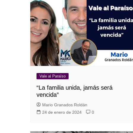
Guerra de Encuestas
Poesía
La vida Breve
Línea Dura
Líderes inspira
Sin rodeos
Pedagogía Jurí
Valor Público
REFLEXIONE
Tilde y tinta
Ya regresé
Vale al Paraíso
“La familia unida, jamás será
vencida”
Mario Granados Roldán
24 de enero de 2024
0