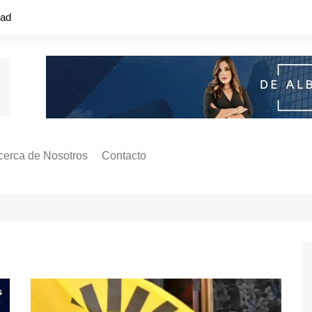
dad
cerca de Nosotros
Contacto
s ¿Cómo
ágina de Autores
ilidad
o o colapso!