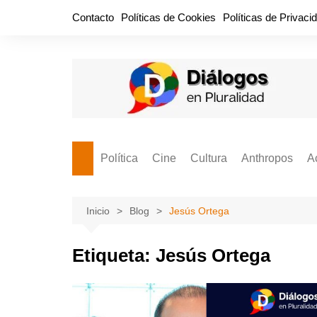
Saltar
Contacto
Políticas de Cookies
Políticas de Privaci
al
contenido
Política
Cine
Cultura
Anthropos
A
Bullidero
Entretenimiento
Comida
Aguascaliente
P
vamos?
Cabos Sueltos
FILMOGRAFÍAS
Crónica
Inicio
Blog
Jesús Ortega
Citas para la civ
Cocina Política
Series
Cuento
¡Descrecimient
Etiqueta:
Jesús Ortega
Disruptor
Libros
Estadística
Espacio Ciudadano
Valor Público
Hemeródromo
El Cardenche
Música
Ideas Políticas