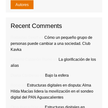
Autores
Recent Comments
Rodavlas Serolf
en
Cómo un pequeño grupo de
personas puede cambiar a una sociedad. Club
Kavka
Gilberto Calderón Romo
en
La glorificación de los
alias
Diana Contreras
en
Bajo la esfera
Rocio
en
Estructuras digitales en disputa: Alma
Hilda Macías lidera la movilización en el sondeo
digital del PAN Aguascalientes
Olga Ibarra Díaz
en
Estructuras digitales en