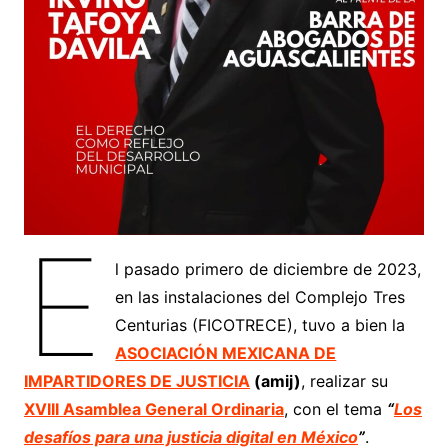
E
l pasado primero de diciembre de 2023,
en las instalaciones del Complejo Tres
Centurias (FICOTRECE), tuvo a bien la
ASOCIACIÓN MEXICANA DE
IMPARTIDORES DE JUSTICIA
(amij)
, realizar su
XVIII Asamblea General Ordinaria
, con el tema
“
Los
desafíos para una justicia digital en México
”
.