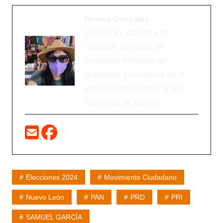
Norma González
Socióloga, docente de
corazón, activista de
profesión.Militante de
izquierda: promotora de la
inclusión de la mujer y los
derechos de género.
Elecciones 2024
Movimiento Ciudadano
Nuevo León
PAN
PRD
PRI
SAMUEL GARCÍA