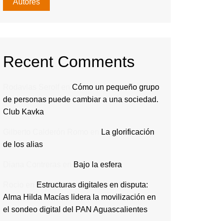
Autores
Recent Comments
Rodavlas Serolf
en
Cómo un pequeño grupo
de personas puede cambiar a una sociedad.
Club Kavka
Gilberto Calderón Romo
en
La glorificación
de los alias
Diana Contreras
en
Bajo la esfera
Rocio
en
Estructuras digitales en disputa:
Alma Hilda Macías lidera la movilización en
el sondeo digital del PAN Aguascalientes