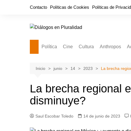
Saltar
Contacto
Políticas de Cookies
Políticas de Privaci
al
contenido
Política
Cine
Cultura
Anthropos
A
Bullidero
Entretenimiento
Comida
Aguascaliente
P
vamos?
Cabos Sueltos
FILMOGRAFÍAS
Crónica
Inicio
junio
14
2023
La brecha regio
Citas para la civ
Cocina Política
Series
Cuento
¡Descrecimient
La brecha regional 
Disruptor
Libros
Estadística
disminuye?
Espacio Ciudadano
Valor Público
Hemeródromo
El Cardenche
Música
Ideas Políticas
Saul Escobar Toledo
14 de junio de 2023
Guerra de Encuestas
Poesía
La vida Breve
Línea Dura