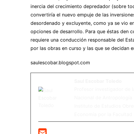
inercia del crecimiento depredador (sobre to
convertiría el nuevo empuje de las inversione
desordenado y excluyente, como ya se vio en
opciones de desarrollo. Para que éstas den 
requiere una conducción responsable del Esta
por las obras en curso y las que se decidan en
saulescobar.blogspot.com
Saul Escobar Toledo
Profesor investigador de l
Nacional de Antropología 
Instituto de Estudios Obre
Economía por la Facultad