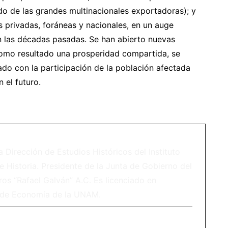
do de las grandes multinacionales exportadoras); y
s privadas, foráneas y nacionales, en un auge
 las décadas pasadas. Se han abierto nuevas
como resultado una prosperidad compartida, se
do con la participación de la población afectada
 el futuro.
a Dirección de Estudios Históricos del Instituto
e Historia. Presidente de la Junta de Gobierno del
ros “Rafael Galván” A.C. Es licenciado en
 de Economía de la UNAM.