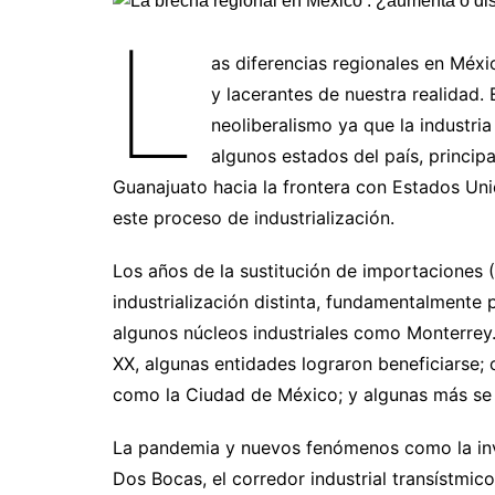
Líderes inspira
Sin rodeos
L
Pedagogía Jurí
Valor Público
as diferencias regionales en Méx
REFLEXIONE
y lacerantes de nuestra realidad.
Tilde y tinta
neoliberalismo ya que la industr
Ya regresé
algunos estados del país, princip
Guanajuato hacia la frontera con Estados Uni
este proceso de industrialización.
Los años de la sustitución de importaciones 
industrialización distinta, fundamentalmente
algunos núcleos industriales como Monterrey. 
XX, algunas entidades lograron beneficiarse;
como la Ciudad de México; y algunas más se
La pandemia y nuevos fenómenos como la inve
Dos Bocas, el corredor industrial transístmico