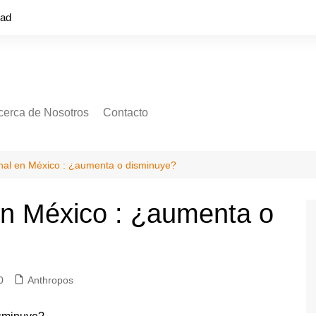
dad
cerca de Nosotros
Contacto
s ¿Cómo
ágina de Autores
nal en México : ¿aumenta o disminuye?
ilidad
o o colapso!
en México : ¿aumenta o
0
Anthropos