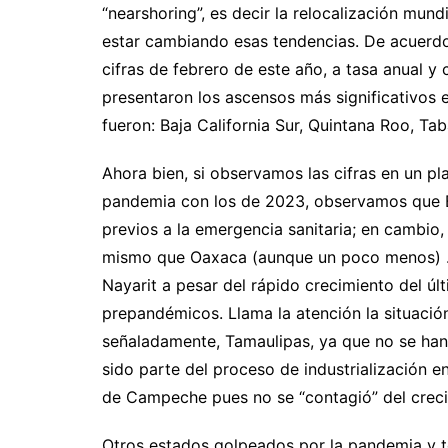
“nearshoring”, es decir la relocalización mund
estar cambiando esas tendencias. De acuerdo 
cifras de febrero de este año, a tasa anual y
presentaron los ascensos más significativos e
fueron: Baja California Sur, Quintana Roo, Ta
Ahora bien, si observamos las cifras en un pl
pandemia con los de 2023, observamos que B
previos a la emergencia sanitaria; en cambio
mismo que Oaxaca (aunque un poco menos) . P
Nayarit a pesar del rápido crecimiento del úl
prepandémicos. Llama la atención la situación
señaladamente, Tamaulipas, ya que no se han
sido parte del proceso de industrialización 
de Campeche pues no se “contagió” del creci
Otros estados golpeados por la pandemia y 