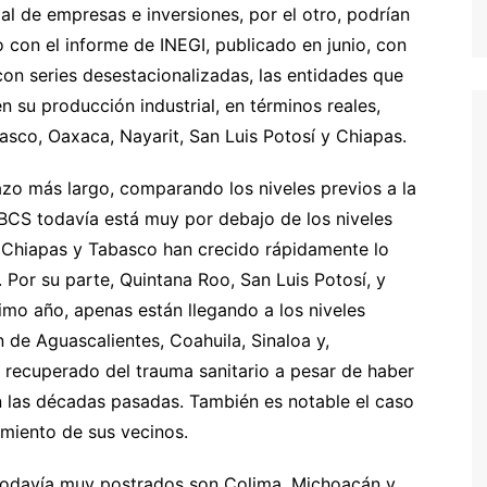
ial de empresas e inversiones, por el otro, podrían
con el informe de INEGI, publicado en junio, con
 con series desestacionalizadas, las entidades que
n su producción industrial, en términos reales,
basco, Oaxaca, Nayarit, San Luis Potosí y Chiapas.
azo más largo, comparando los niveles previos a la
CS todavía está muy por debajo de los niveles
, Chiapas y Tabasco han crecido rápidamente lo
or su parte, Quintana Roo, San Luis Potosí, y
timo año, apenas están llegando a los niveles
 de Aguascalientes, Coahuila, Sinaloa y,
 recuperado del trauma sanitario a pesar de haber
en las décadas pasadas. También es notable el caso
miento de sus vecinos.
todavía muy postrados son Colima, Michoacán y