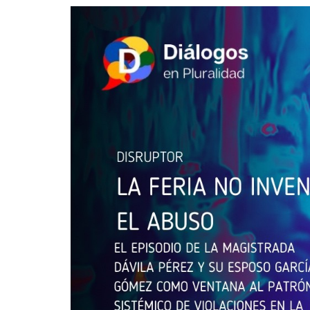
Guerra de Encuestas
Poesía
La vida Breve
Línea Dura
Líderes inspira
Sin rodeos
Pedagogía Jurí
Valor Público
REFLEXIONE
Tilde y tinta
Ya regresé