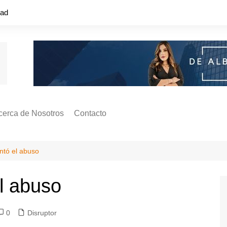
dad
cerca de Nosotros
Contacto
s ¿Cómo
ágina de Autores
entó el abuso
ilidad
o o colapso!
el abuso
0
Disruptor