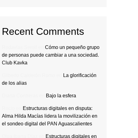
Recent Comments
Rodavlas Serolf
en
Cómo un pequeño grupo
de personas puede cambiar a una sociedad.
Club Kavka
Gilberto Calderón Romo
en
La glorificación
de los alias
Diana Contreras
en
Bajo la esfera
Rocio
en
Estructuras digitales en disputa:
Alma Hilda Macías lidera la movilización en
el sondeo digital del PAN Aguascalientes
Olga Ibarra Díaz
en
Estructuras digitales en