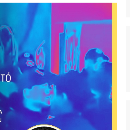
dores
dica
S