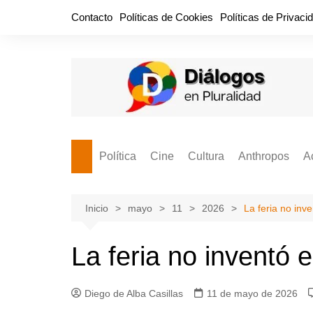
Saltar
Contacto
Políticas de Cookies
Políticas de Privaci
al
contenido
Política
Cine
Cultura
Anthropos
A
Bullidero
Entretenimiento
Comida
Aguascaliente
P
vamos?
Cabos Sueltos
FILMOGRAFÍAS
Crónica
Inicio
mayo
11
2026
La feria no inv
Citas para la civ
Cocina Política
Series
Cuento
¡Descrecimient
La feria no inventó 
Disruptor
Libros
Estadística
Espacio Ciudadano
Valor Público
Hemeródromo
Diego de Alba Casillas
11 de mayo de 2026
El Cardenche
Música
Ideas Políticas