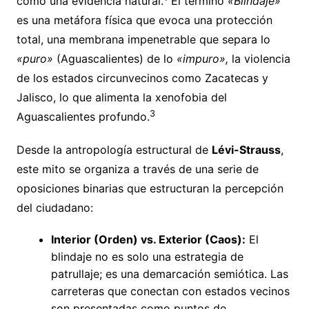
como una evidencia natural.
El término
«Blindaje»
es una metáfora física que evoca una protección
total, una membrana impenetrable que separa lo
«puro»
(Aguascalientes) de lo
«impuro»,
la violencia
de los estados circunvecinos como Zacatecas y
Jalisco, lo que alimenta la xenofobia del
3
Aguascalientes profundo.
Desde la antropología estructural de
Lévi-Strauss
,
este mito se organiza a través de una serie de
oposiciones binarias que estructuran la percepción
del ciudadano:
Interior (Orden) vs. Exterior (Caos):
El
blindaje no es solo una estrategia de
patrullaje; es una demarcación semiótica. Las
carreteras que conectan con estados vecinos
son presentadas como puntos de