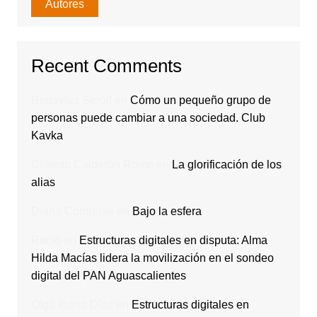
Autores
Recent Comments
Rodavlas Serolf
en
Cómo un pequeño grupo de
personas puede cambiar a una sociedad. Club
Kavka
Gilberto Calderón Romo
en
La glorificación de los
alias
Diana Contreras
en
Bajo la esfera
Rocio
en
Estructuras digitales en disputa: Alma
Hilda Macías lidera la movilización en el sondeo
digital del PAN Aguascalientes
Olga Ibarra Díaz
en
Estructuras digitales en