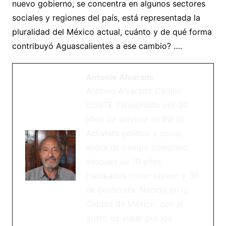
nuevo gobierno, se concentra en algunos sectores
sociales y regiones del país, está representada la
pluralidad del México actual, cuánto y de qué forma
contribuyó Aguascalientes a ese cambio? ….
Antonio Alvarado
Antonio Alvarado Cedillo
ISSSTE Pensionado por 30
años de servicio en INEGI
Activista político y social,
ahora de tiempo completo,
después de 10 años
trabajados como obrero y 30
de burócrata. Nacido en la
Ciudad de México, con el
gusto de viajar por los