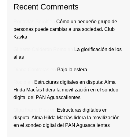
Recent Comments
Rodavlas Serolf
en
Cómo un pequeño grupo de
personas puede cambiar a una sociedad. Club
Kavka
Gilberto Calderón Romo
en
La glorificación de los
alias
Diana Contreras
en
Bajo la esfera
Rocio
en
Estructuras digitales en disputa: Alma
Hilda Macías lidera la movilización en el sondeo
digital del PAN Aguascalientes
Olga Ibarra Díaz
en
Estructuras digitales en
disputa: Alma Hilda Macías lidera la movilización
en el sondeo digital del PAN Aguascalientes