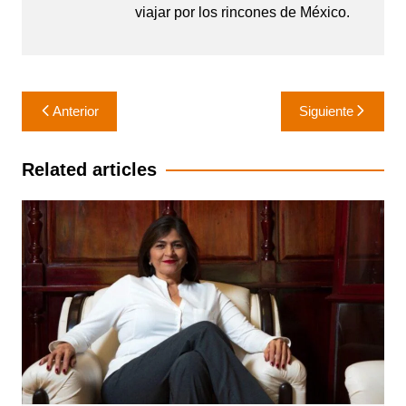
viajar por los rincones de México.
Navegación
Anterior
Siguiente
de
entradas
Related articles