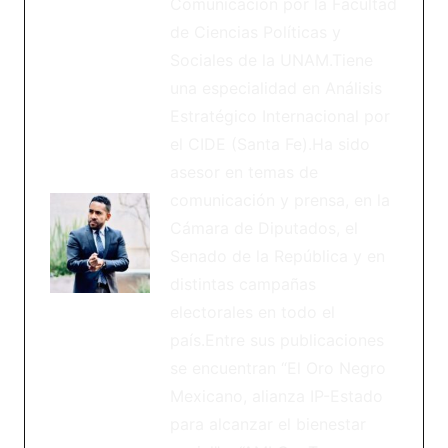
Comunicación por la Facultad
de Ciencias Políticas y
Sociales de la UNAM.Tiene
una especialidad en Análisis
Estratégico Internacional por
el CIDE (Santa Fe).Ha sido
asesor en temas de
comunicación y prensa, en la
Cámara de Diputados, el
Senado de la República y en
distintas campañas
electorales en todo el
país.Entre sus publicaciones
se encuentran “El Oro Negro
Mexicano, alianza IP-Estado
para alcanzar el bienestar