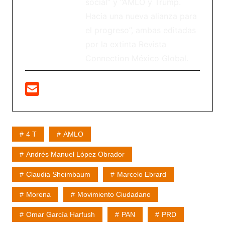
social” y “AMLO y Trump.
Hacia una nueva alianza para
el progreso”, ambas editadas
por la extinta Revista
Connection México Global.
4 T
AMLO
Andrés Manuel López Obrador
Claudia Sheimbaum
Marcelo Ebrard
Morena
Movimiento Ciudadano
Omar García Harfush
PAN
PRD