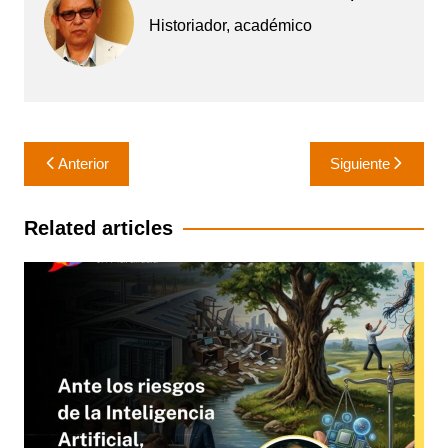
Historiador, académico
Navegación
Anterior
Siguiente
de
entradas
Related articles