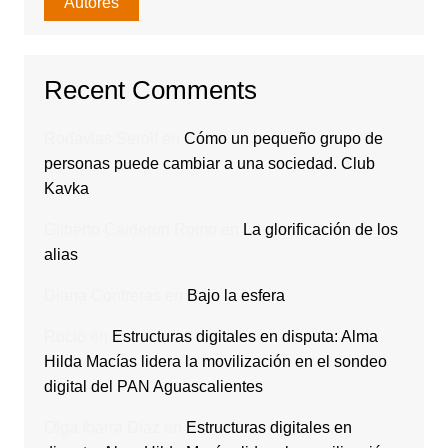
Autores
Recent Comments
Rodavlas Serolf
en
Cómo un pequeño grupo de
personas puede cambiar a una sociedad. Club
Kavka
Gilberto Calderón Romo
en
La glorificación de los
alias
Diana Contreras
en
Bajo la esfera
Rocio
en
Estructuras digitales en disputa: Alma
Hilda Macías lidera la movilización en el sondeo
digital del PAN Aguascalientes
Olga Ibarra Díaz
en
Estructuras digitales en