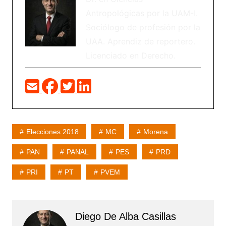
Antropológicas por la UAM-I.
Sociólogo de profesión por la
UAA. Aprendiz de reportero.
Licenciado en Derecho.
Elecciones 2018
MC
Morena
PAN
PANAL
PES
PRD
PRI
PT
PVEM
Diego De Alba Casillas