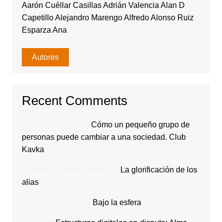
Aarón Cuéllar Casillas Adrián Valencia Alan D
Capetillo Alejandro Marengo Alfredo Alonso Ruiz
Esparza Ana
Autores
Recent Comments
Rodavlas Serolf
en
Cómo un pequeño grupo de
personas puede cambiar a una sociedad. Club
Kavka
Gilberto Calderón Romo
en
La glorificación de los
alias
Diana Contreras
en
Bajo la esfera