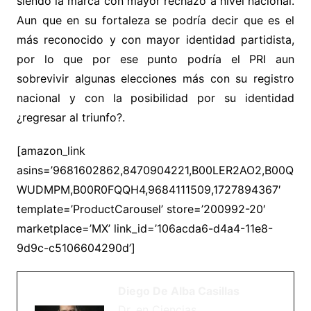
siendo la marca con mayor rechazo a nivel nacional.
Aun que en su fortaleza se podría decir que es el
más reconocido y con mayor identidad partidista,
por lo que por ese punto podría el PRI aun
sobrevivir algunas elecciones más con su registro
nacional y con la posibilidad por su identidad
¿regresar al triunfo?.
[amazon_link
asins=’9681602862,8470904221,B00LER2AO2,B00Q
WUDMPM,B00R0FQQH4,9684111509,1727894367′
template=’ProductCarousel’ store=’200992-20′
marketplace=’MX’ link_id=’106acda6-d4a4-11e8-
9d9c-c5106604290d’]
Diego De Alba Casillas
Dr. en Ciencias