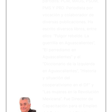
partidos: PCM, MAUS, PSUM,
PMS Y PRD. Periodista por
vocación y colaborador de
diversas publicaciones. Ha
escrito diversos libros, entre
ellos: “Fulgor rebelde. La
guerrilla en Aguascalientes”,
“El perredismo en
Aguascalientes” y el
“Diccionario de la Izquierda
en Aguascalientes”, “Historia
y situación del
cooperativismo en el DF” y
“Las mujeres en la Revolución
Mexicana”. Fue Director de
Capacitación para el Empleo