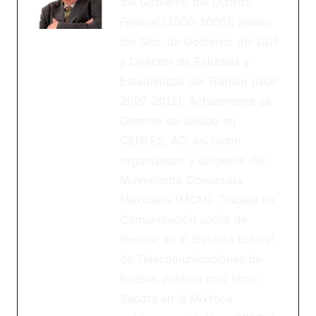
del Gobierno del Distrito
Federal (2000-2005); asesor
del Srio. de Gobierno del GDF
y Director de Estudios y
Estadísticas del Trabajo (GDF
2007-2012). Actualmente es
Gerente de Saludo en
CENFES, AC, así como
organizador y dirigente del
Movimiento Comunista
Mexicano (MCM). Trabajó en
Comunicación social de
Pemex; en el Sistema Estatal
de Telecomunicaciones de
Puebla; publicó otro libro:
Zapata en la Mixteca