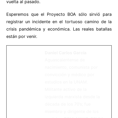
vuelta al pasado.
Esperemos que el Proyecto BOA sólo sirvió para
registrar un incidente en el tortuoso camino de la
crisis pandémica y económica. Las reales batallas
están por venir.
Daniel Carlos García
Aguascalentense de
nacimiento, comunista por
convicción y médico por
estudios en la UNAM.
Militante activo de la
izquierda marxista desde la
década de los 70’s; fue
miembro y dirigente de los