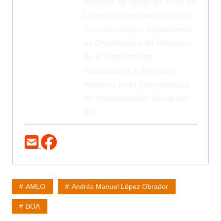
poblana; se tiituló en 2023 de
Licenciado en Ciencias de la
Comunicación y actualmente
es Coordinador de Proyecto
de lo Contencioso,
Fiscalización y Partidos
Políticos en la Coordinación
de Comunicación Social del
INE.
AMLO
Andrés Manuel López Obrador
BOA