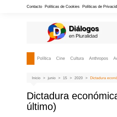
Saltar
Contacto
Políticas de Cookies
Políticas de Privaci
al
contenido
Política
Cine
Cultura
Anthropos
A
Bullidero
Entretenimiento
Comida
Aguascaliente
P
vamos?
Cabos Sueltos
FILMOGRAFÍAS
Crónica
Inicio
junio
15
2020
Dictadura económ
Citas para la civ
Cocina Política
Series
Cuento
¡Descrecimient
Dictadura económica 
Disruptor
Libros
Estadística
último)
Espacio Ciudadano
Valor Público
Hemeródromo
El Cardenche
Música
Ideas Políticas