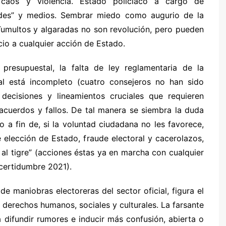
 caos y violencia. Estado policiaco a cargo de
edes” y medios. Sembrar miedo como augurio de la
Tumultos y algaradas no son revolución, pero pueden
cio a cualquier acción de Estado.
resupuestal, la falta de ley reglamentaria de la
al está incompleto (cuatro consejeros no han sido
ecisiones y lineamientos cruciales que requieren
acuerdos y fallos. De tal manera se siembra la duda
o a fin de, si la voluntad ciudadana no les favorece,
 elección de Estado, fraude electoral y cacerolazos,
 al tigre” (acciones éstas ya en marcha con cualquier
ncertidumbre 2021).
de maniobras electoreras del sector oficial, figura el
s derechos humanos, sociales y culturales. La farsante
difundir rumores e inducir más confusión, abierta o