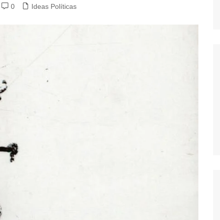
0
Ideas Políticas
dores
dica
S