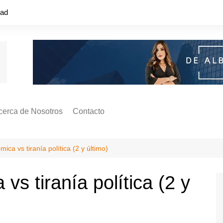
dad
cerca de Nosotros
Contacto
s ¿Cómo
ágina de Autores
ica vs tiranía política (2 y último)
ilidad
o o colapso!
vs tiranía política (2 y