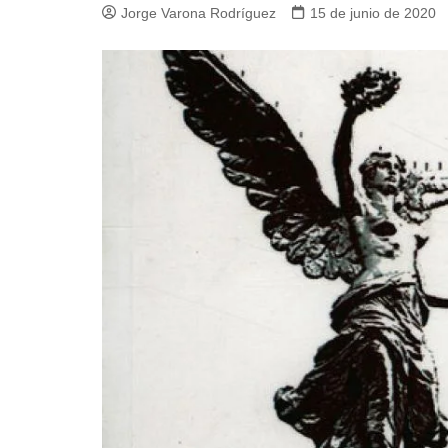
Jorge Varona Rodríguez
15 de junio de 2020
Guerra de Encuestas
Poesía
La vida Breve
Línea Dura
Líderes inspira
Sin rodeos
Pedagogía Jurí
Valor Público
REFLEXIONE
Tilde y tinta
Ya regresé