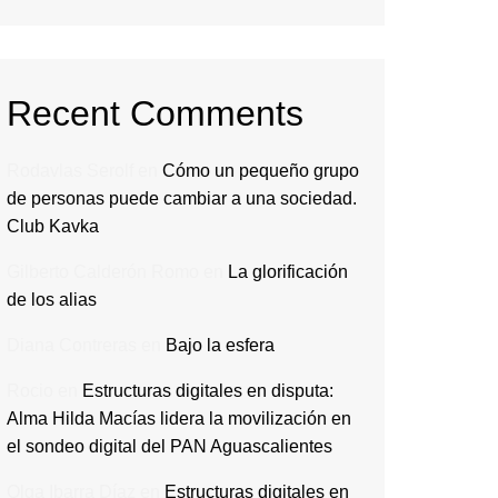
Recent Comments
Rodavlas Serolf
en
Cómo un pequeño grupo
de personas puede cambiar a una sociedad.
Club Kavka
Gilberto Calderón Romo
en
La glorificación
de los alias
Diana Contreras
en
Bajo la esfera
Rocio
en
Estructuras digitales en disputa:
Alma Hilda Macías lidera la movilización en
el sondeo digital del PAN Aguascalientes
Olga Ibarra Díaz
en
Estructuras digitales en