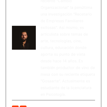
reciente "Cambio
Organizacional" la penúltima
una investigación "Recetario
de Empresas Familiares
exitosas". Así mismo, es
articulista sobre temas de
arte, tecnologías, cine,
cultura, educación donde
aporta su punto de vista
desde hace 14 años. Es
también productor de vino de
mesa con su reciente etiqueta
"Gosaarte". Actualmente es
estudiante de la licenciatura
en Psicología.