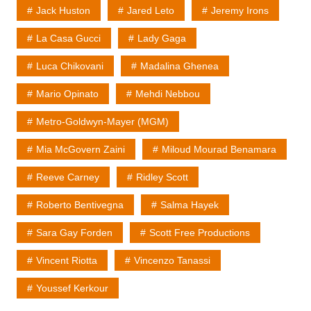
Jack Huston
Jared Leto
Jeremy Irons
La Casa Gucci
Lady Gaga
Luca Chikovani
Madalina Ghenea
Mario Opinato
Mehdi Nebbou
Metro-Goldwyn-Mayer (MGM)
Mia McGovern Zaini
Miloud Mourad Benamara
Reeve Carney
Ridley Scott
Roberto Bentivegna
Salma Hayek
Sara Gay Forden
Scott Free Productions
Vincent Riotta
Vincenzo Tanassi
Youssef Kerkour