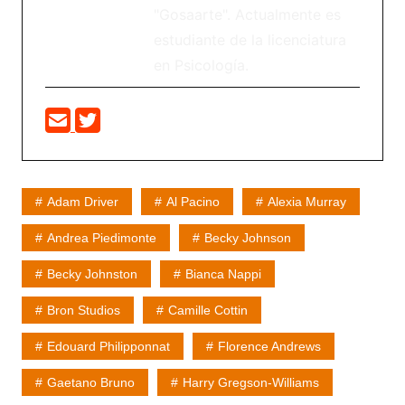
"Gosaarte". Actualmente es
estudiante de la licenciatura
en Psicología.
Adam Driver
Al Pacino
Alexia Murray
Andrea Piedimonte
Becky Johnson
Becky Johnston
Bianca Nappi
Bron Studios
Camille Cottin
Edouard Philipponnat
Florence Andrews
Gaetano Bruno
Harry Gregson-Williams