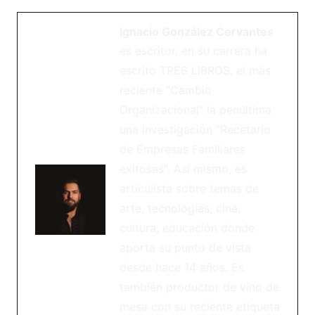
Ignacio González Cervantes
es escritor, en su carrera ha
escrito TRES LIBROS, el más
reciente "Cambio
Organizacional" la penúltima
una investigación "Recetario
de Empresas Familiares
exitosas". Así mismo, es
articulista sobre temas de
arte, tecnologías, cine,
cultura, educación donde
aporta su punto de vista
desde hace 14 años. Es
también productor de vino de
mesa con su reciente etiqueta