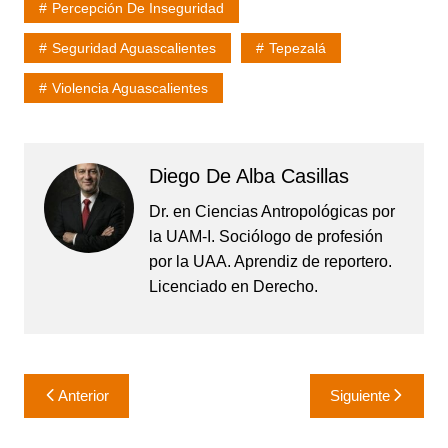
Percepción De Inseguridad
Seguridad Aguascalientes
Tepezalá
Violencia Aguascalientes
Diego De Alba Casillas
Dr. en Ciencias Antropológicas por
la UAM-I. Sociólogo de profesión
por la UAA. Aprendiz de reportero.
Licenciado en Derecho.
Navegación
Anterior
Siguiente
de