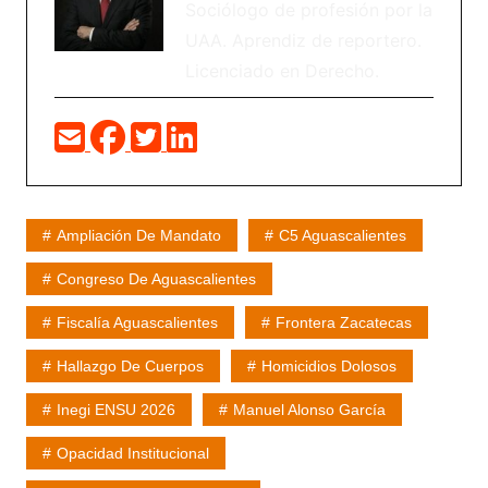
Sociólogo de profesión por la
UAA. Aprendiz de reportero.
Licenciado en Derecho.
Ampliación De Mandato
C5 Aguascalientes
Congreso De Aguascalientes
Fiscalía Aguascalientes
Frontera Zacatecas
Hallazgo De Cuerpos
Homicidios Dolosos
Inegi ENSU 2026
Manuel Alonso García
Opacidad Institucional