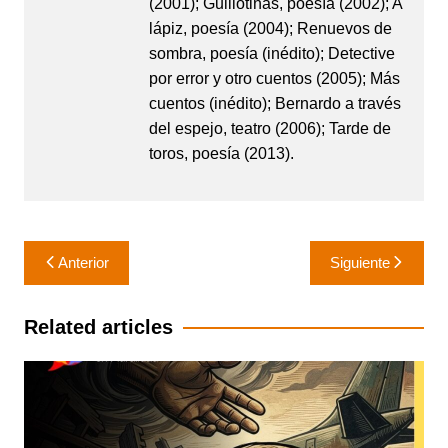
(2001); Guillotinas, poesía (2002); A
lápiz, poesía (2004); Renuevos de
sombra, poesía (inédito); Detective
por error y otro cuentos (2005); Más
cuentos (inédito); Bernardo a través
del espejo, teatro (2006); Tarde de
toros, poesía (2013).
Navegación
Anterior
Siguiente
de
entradas
Related articles