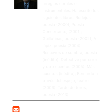
arreglos corales e
instrumentales. Ha escrito los
siguientes libros: Reflejos,
poesía (2000); Poesía
Concertante, (2001);
Guillotinas, poesía (2002); A
lápiz, poesía (2004);
Renuevos de sombra, poesía
(inédito); Detective por error
y otro cuentos (2005); Más
cuentos (inédito); Bernardo a
través del espejo, teatro
(2006); Tarde de toros,
poesía (2013).