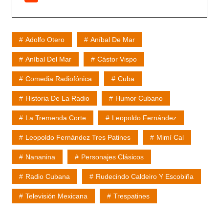
Adolfo Otero
Aníbal De Mar
Aníbal Del Mar
Cástor Vispo
Comedia Radiofónica
Cuba
Historia De La Radio
Humor Cubano
La Tremenda Corte
Leopoldo Fernández
Leopoldo Fernández Tres Patines
Mimí Cal
Nananina
Personajes Clásicos
Radio Cubana
Rudecindo Caldeiro Y Escobiña
Televisión Mexicana
Trespatines