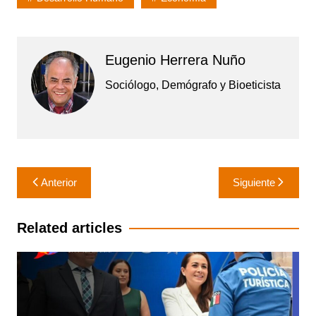
Eugenio Herrera Nuño
Sociólogo, Demógrafo y Bioeticista
Navegación
Anterior
Siguiente
de
entradas
Related articles