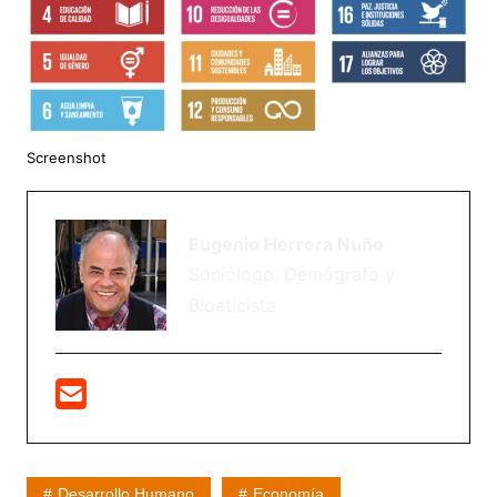
Screenshot
Eugenio Herrera Nuño
Sociólogo, Demógrafo y
Bioeticista
Desarrollo Humano
Economía