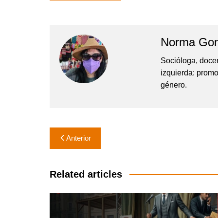
Norma Gon
Socióloga, docen
izquierda: promo
género.
Navegación
Anterior
de
entradas
Related articles