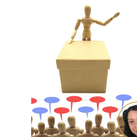
Guerra de Encuestas
Poesía
La vida Breve
Línea Dura
Líderes inspira
Sin rodeos
Pedagogía Jurí
Valor Público
REFLEXIONE
Tilde y tinta
Ya regresé