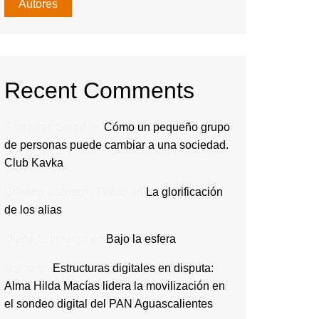
Autores
Recent Comments
Rodavlas Serolf
en
Cómo un pequeño grupo
de personas puede cambiar a una sociedad.
Club Kavka
Gilberto Calderón Romo
en
La glorificación
de los alias
Diana Contreras
en
Bajo la esfera
Rocio
en
Estructuras digitales en disputa:
Alma Hilda Macías lidera la movilización en
el sondeo digital del PAN Aguascalientes