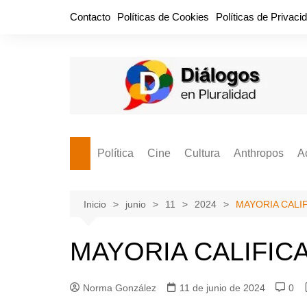
Saltar
Contacto
Políticas de Cookies
Políticas de Privaci
al
contenido
Política
Cine
Cultura
Anthropos
A
Bullidero
Entretenimiento
Comida
Aguascaliente
P
vamos?
Cabos Sueltos
FILMOGRAFÍAS
Crónica
Inicio
junio
11
2024
MAYORIA CALI
Citas para la civ
Cocina Política
Series
Cuento
¡Descrecimient
MAYORIA CALIFIC
Disruptor
Libros
Estadística
Espacio Ciudadano
Valor Público
Hemeródromo
Norma González
11 de junio de 2024
0
El Cardenche
Música
Ideas Políticas