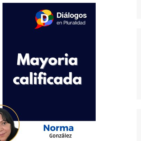
dores
dica
S