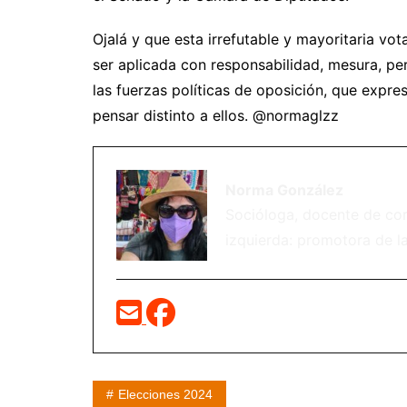
Ojalá y que esta irrefutable y mayoritaria vo
ser aplicada con responsabilidad, mesura, pe
las fuerzas políticas de oposición, que expres
pensar distinto a ellos. @normaglzz
Norma González
Socióloga, docente de cora
izquierda: promotora de la
Elecciones 2024