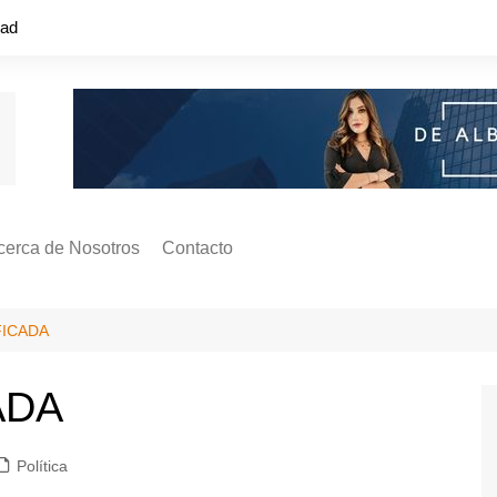
dad
cerca de Nosotros
Contacto
s ¿Cómo
ágina de Autores
FICADA
ilidad
o o colapso!
ADA
Política