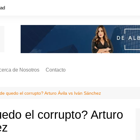
dad
cerca de Nosotros
Contacto
s ¿Cómo
ágina de Autores
e quedo el corrupto? Arturo Ávila vs Iván Sánchez
ilidad
o o colapso!
do el corrupto? Arturo
ez