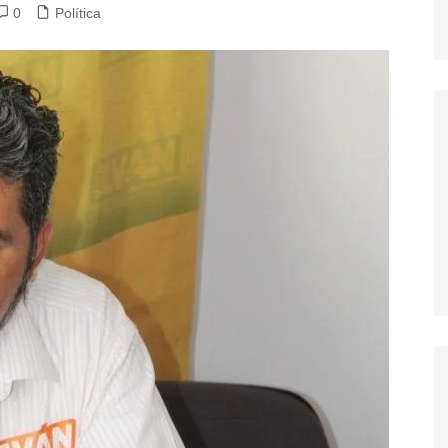
0
Política
dores
dica
S