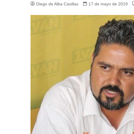
Diego de Alba Casillas
17 de mayo de 2019
Guerra de Encuestas
Poesía
La vida Breve
Línea Dura
Líderes inspira
Sin rodeos
Pedagogía Jurí
Valor Público
REFLEXIONE
Tilde y tinta
Ya regresé