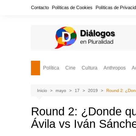
Saltar
Contacto
Políticas de Cookies
Políticas de Privaci
al
contenido
Política
Cine
Cultura
Anthropos
A
Bullidero
Entretenimiento
Comida
Aguascaliente
P
vamos?
Cabos Sueltos
FILMOGRAFÍAS
Crónica
Inicio
mayo
17
2019
Round 2: ¿Dond
Citas para la civ
Cocina Política
Series
Cuento
¡Descrecimient
Round 2: ¿Donde que
Disruptor
Libros
Estadística
Ávila vs Iván Sánch
Espacio Ciudadano
Valor Público
Hemeródromo
El Cardenche
Música
Ideas Políticas