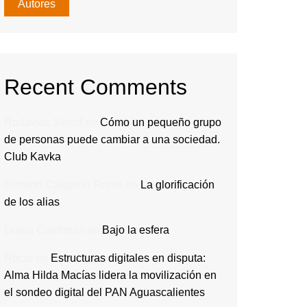
Autores
Recent Comments
Rodavlas Serolf
en
Cómo un pequeño grupo
de personas puede cambiar a una sociedad.
Club Kavka
Gilberto Calderón Romo
en
La glorificación
de los alias
Diana Contreras
en
Bajo la esfera
Rocio
en
Estructuras digitales en disputa:
Alma Hilda Macías lidera la movilización en
el sondeo digital del PAN Aguascalientes