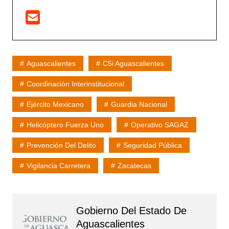
Aguascalientes
C5i Aguascalientes
Coordinación Interinstitucional
Ejército Mexicano
Guardia Nacional
Helicóptero Fuerza Uno
Operativo SAGAZ
Prevención Del Delito
Seguridad Pública
Vigilancia Carretera
Zacatecas
Gobierno Del Estado De
Aguascalientes