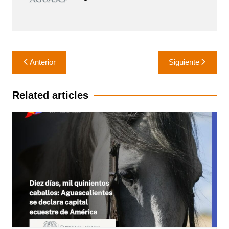
Navegación
Anterior
Siguiente
de
entradas
Related articles