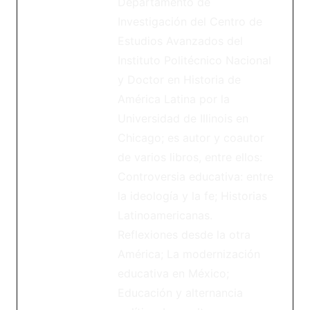
Departamento de
Investigación del Centro de
Estudios Avanzados del
Instituto Politécnico Nacional
y Doctor en Historia de
América Latina por la
Universidad de Illinois en
Chicago; es autor y coautor
de varios libros, entre ellos:
Controversia educativa: entre
la ideología y la fe; Historias
Latinoamericanas.
Reflexiones desde la otra
América; La modernización
educativa en México;
Educación y alternancia