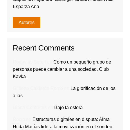
Esparza Ana
Autores
Recent Comments
Rodavlas Serolf
en
Cómo un pequeño grupo de
personas puede cambiar a una sociedad. Club
Kavka
Gilberto Calderón Romo
en
La glorificación de los
alias
Diana Contreras
en
Bajo la esfera
Rocio
en
Estructuras digitales en disputa: Alma
Hilda Macías lidera la movilización en el sondeo