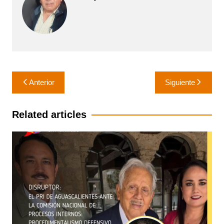
Navegación
Anterior
Siguiente
de
entradas
Related articles