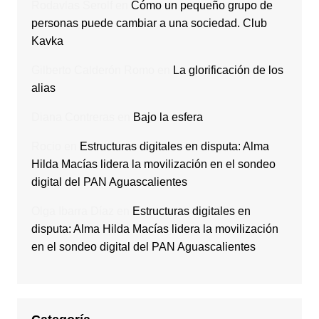
Rodavlas Serolf
en
Cómo un pequeño grupo de
personas puede cambiar a una sociedad. Club
Kavka
Gilberto Calderón Romo
en
La glorificación de los
alias
Diana Contreras
en
Bajo la esfera
Rocio
en
Estructuras digitales en disputa: Alma
Hilda Macías lidera la movilización en el sondeo
digital del PAN Aguascalientes
Olga Ibarra Díaz
en
Estructuras digitales en
disputa: Alma Hilda Macías lidera la movilización
en el sondeo digital del PAN Aguascalientes