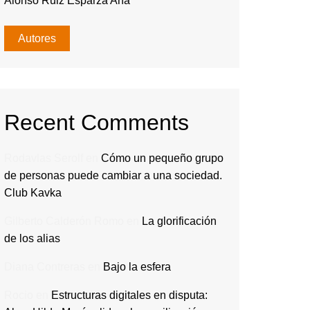
Alonso Ruiz Esparza Ana
Autores
Recent Comments
Rodavlas Serolf
en
Cómo un pequeño grupo
de personas puede cambiar a una sociedad.
Club Kavka
Gilberto Calderón Romo
en
La glorificación
de los alias
Diana Contreras
en
Bajo la esfera
Rocio
en
Estructuras digitales en disputa: