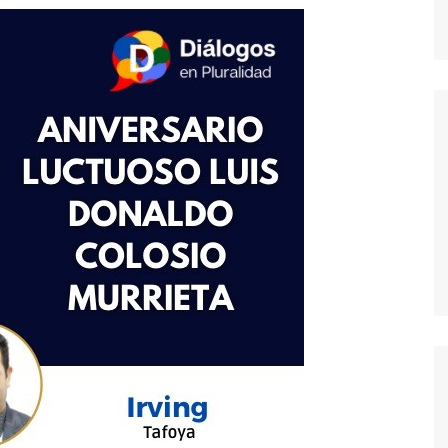
dores
dica
S