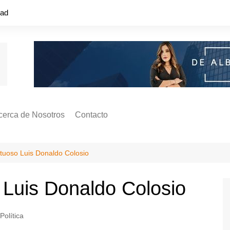
dad
cerca de Nosotros
Contacto
s ¿Cómo
ágina de Autores
ctuoso Luis Donaldo Colosio
ilidad
o o colapso!
 Luis Donaldo Colosio
Política