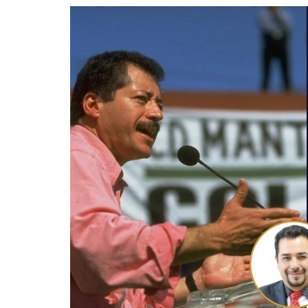
Guerra de Encuestas
Poesía
La vida Breve
Línea Dura
Líderes inspira
Sin rodeos
Pedagogía Jurí
Valor Público
REFLEXIONE
Tilde y tinta
Ya regresé