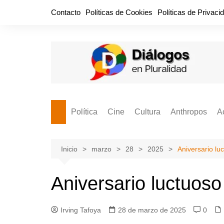
Saltar
Contacto
Políticas de Cookies
Políticas de Privaci
al
contenido
Política
Cine
Cultura
Anthropos
A
Bullidero
Entretenimiento
Comida
Aguascaliente
P
vamos?
Cabos Sueltos
FILMOGRAFÍAS
Crónica
Inicio
marzo
28
2025
Aniversario lu
Citas para la civ
Cocina Política
Series
Cuento
¡Descrecimient
Aniversario luctuoso
Disruptor
Libros
Estadística
Espacio Ciudadano
Valor Público
Hemeródromo
Irving Tafoya
28 de marzo de 2025
0
El Cardenche
Música
Ideas Políticas