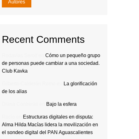
Autores
Recent Comments
Rodavlas Serolf
en
Cómo un pequeño grupo
de personas puede cambiar a una sociedad.
Club Kavka
Gilberto Calderón Romo
en
La glorificación
de los alias
Diana Contreras
en
Bajo la esfera
Rocio
en
Estructuras digitales en disputa:
Alma Hilda Macías lidera la movilización en
el sondeo digital del PAN Aguascalientes