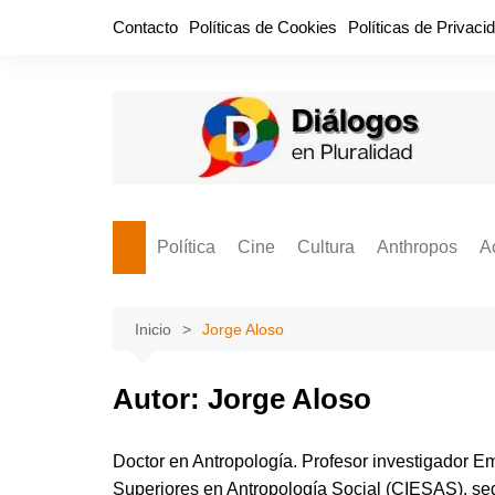
Saltar
Contacto
Políticas de Cookies
Políticas de Privaci
al
contenido
Política
Cine
Cultura
Anthropos
A
Bullidero
Entretenimiento
Comida
Aguascaliente
P
vamos?
Cabos Sueltos
FILMOGRAFÍAS
Crónica
Inicio
Jorge Aloso
Citas para la civ
Cocina Política
Series
Cuento
¡Descrecimient
Autor:
Jorge Aloso
Disruptor
Libros
Estadística
Espacio Ciudadano
Valor Público
Hemeródromo
Doctor en Antropología. Profesor investigador Em
El Cardenche
Música
Superiores en Antropología Social (CIESAS), s
Ideas Políticas