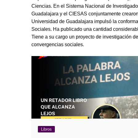
Guerra de Encuestas
Poesía
Ciencias. En el Sistema Nacional de Investigado
La vida Breve
Guadalajara y el CIESAS conjuntamente crearon
Línea Dura
Líderes inspira
Universidad de Guadalajara impulsó la conforma
Sin rodeos
Sociales. Ha publicado una cantidad considerable
Pedagogía Jurí
Valor Público
Tiene a su cargo un proyecto de investigación de
REFLEXIONE
convergencias sociales.
Tilde y tinta
Ya regresé
Libros