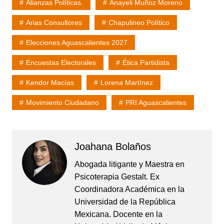
Alianzas Políticas.
Anayeli Muñoz Moreno
Arias Consultores
Chapulineo Político
Elecciones Aguascalientes 2027
Encuestas Electorales
Ética Partidista
Kendor Macías
Lorena Martínez
Movimiento Ciudadano
PRI Aguascalientes
Joahana Bolaños
Abogada litigante y Maestra en
Psicoterapia Gestalt. Ex
Coordinadora Académica en la
Universidad de la República
Mexicana. Docente en la