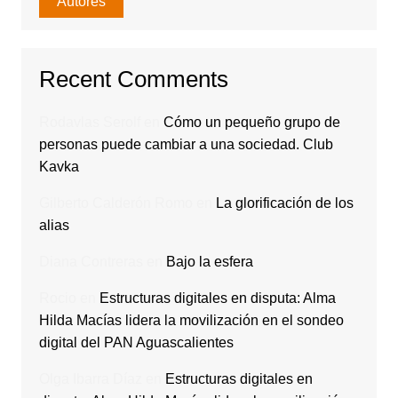
Autores
Recent Comments
Rodavlas Serolf
en
Cómo un pequeño grupo de
personas puede cambiar a una sociedad. Club
Kavka
Gilberto Calderón Romo
en
La glorificación de los
alias
Diana Contreras
en
Bajo la esfera
Rocio
en
Estructuras digitales en disputa: Alma
Hilda Macías lidera la movilización en el sondeo
digital del PAN Aguascalientes
Olga Ibarra Díaz
en
Estructuras digitales en