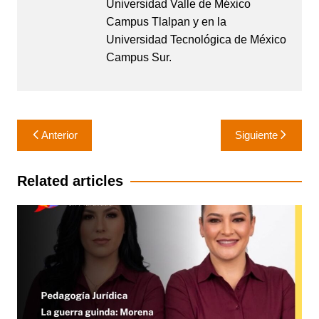
Universidad Valle de México
Campus Tlalpan y en la
Universidad Tecnológica de México
Campus Sur.
Navegación
Anterior
Siguiente
de
entradas
Related articles