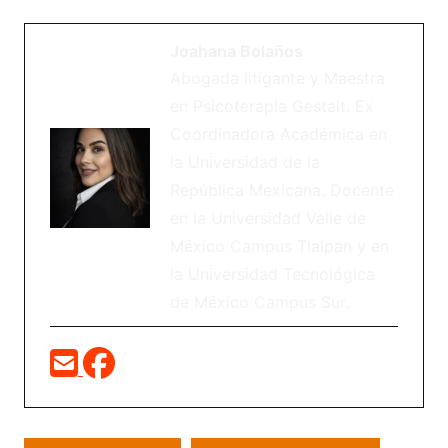
Joahana Bolaños
Abogada litigante y Maestra
en Psicoterapia Gestalt. Ex
Coordinadora Académica en
la Universidad de la
República Mexicana. Docente
en la Universidad Valle de
México Campus Tlalpan y en
la Universidad Tecnológica
de México Campus Sur.